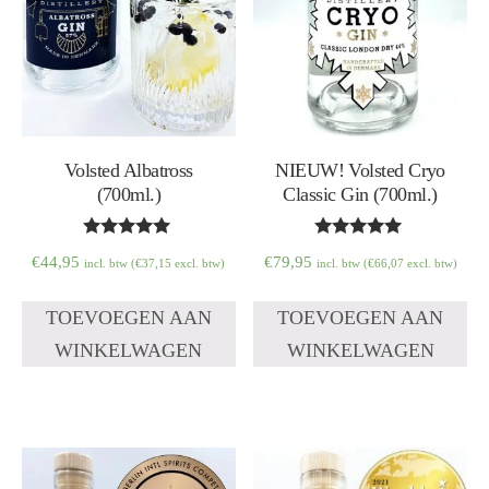
Volsted Albatross
NIEUW! Volsted Cryo
(700ml.)
Classic Gin (700ml.)
Waardering
Waardering
€
44,95
€
79,95
incl. btw (
€
37,15
excl. btw)
incl. btw (
€
66,07
excl. btw)
5.00
5.00
uit 5
uit 5
TOEVOEGEN AAN
TOEVOEGEN AAN
WINKELWAGEN
WINKELWAGEN