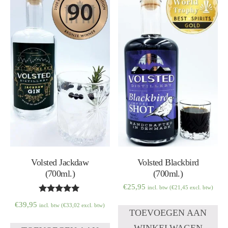
Volsted Jackdaw
Volsted Blackbird
(700ml.)
(700ml.)
€
25,95
incl. btw (
€
21,45
excl. btw)
Waardering
€
39,95
incl. btw (
€
33,02
excl. btw)
5.00
TOEVOEGEN AAN
uit 5