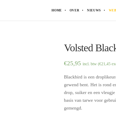
HOME
OVER
NIEUWS
WEB
Volsted Blac
€
25,95
incl. btw (
€
21,45
exc
Blackbird is een droplikeur
gewend bent. Het is rond e
drop, suiker en een vleugj
basis van tarwe voor gebruik
gemengd.