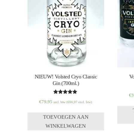
NIEUW! Volsted Cryo Classic
Vo
Gin (700ml.)
€
3
Waardering
€
79,95
incl. btw (
€
66,07
excl. btw)
5.00
uit 5
TOEVOEGEN AAN
WINKELWAGEN