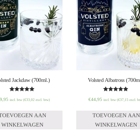
lsted Jackdaw (700ml.)
Volsted Albatross (700m
Waardering
Waardering
9,95
€
44,95
incl. btw (
€
33,02
excl. btw)
incl. btw (
€
37,15
excl. b
5.00
5.00
uit 5
uit 5
TOEVOEGEN AAN
TOEVOEGEN AAN
WINKELWAGEN
WINKELWAGEN