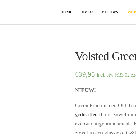
HOME
OVER
NIEUWS
WEB
Volsted Gree
€
39,95
incl. btw (
€
33,02
exc
NIEUW!
Green Finch is een Old Tom
gedistilleerd
met zowel mun
evenwichtige muntsmaak. Ee
zowel in een klassieke G&T