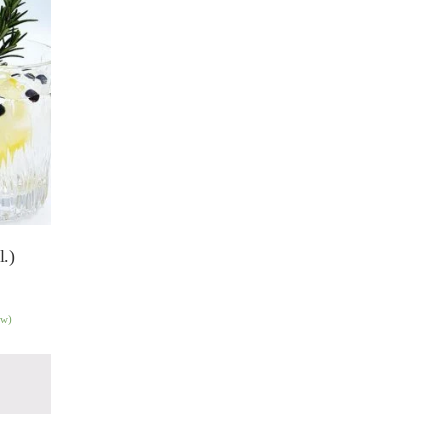
l.)
tw)