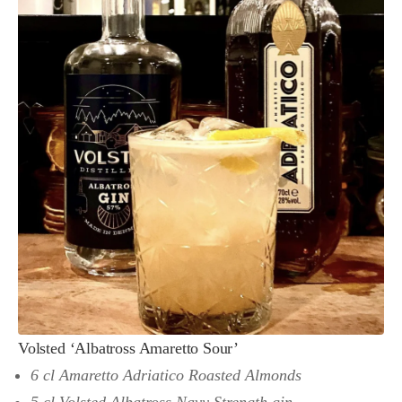
Volsted ‘Albatross Amaretto Sour’
6 cl Amaretto Adriatico Roasted Almonds
5 cl Volsted Albatross Navy Strength gin